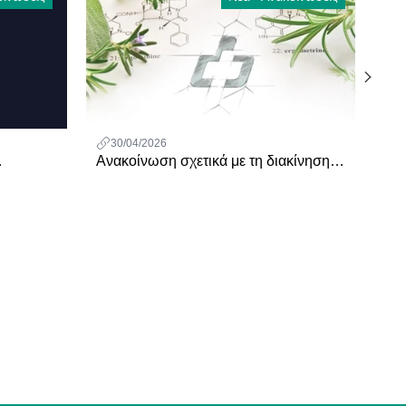
30/04/2026
Ανακοίνωση σχετικά με τη διακίνηση
Ετ
ων
προιόντων Virtus
Φ