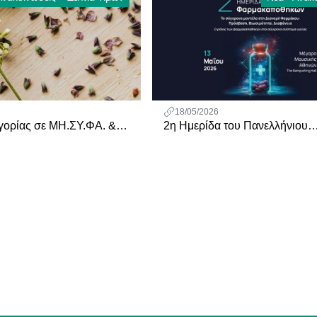
18/05/2026
γορίας σε ΜΗ.ΣΥ.ΦΑ. &
2η Ημερίδα του Πανελλήνιου
 KELOSOFT CREAM 25gr
Συλλόγου Φαρμακαποθηκαρί
(ΠΣΦ)