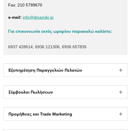
Fax: 210 5799670
e-mail:
info@dinamiki.gr
Για επικοινωνία εκτός ωραρίου παρακαλώ καλέστε:
6937 428614, 6936 121306, 6936 657835
Εξυπηρέτηση Παραγγελιών Πελατών
210 5799610 2177779610
210 5799620 2177779620
Σύμβουλοι Πωλήσεων
210 5799630 2177779630
210 5799640 2177779640
Θάνος Λυμπερίου 6936 121306
Προμήθειες και Trade Marketing
Αμαλία Κοντομηνά 6936 657835
Τμήμα Marketing & Προωθητικών Ενεργειών
e-mail
τμήματος:
sales@dinamiki.gr