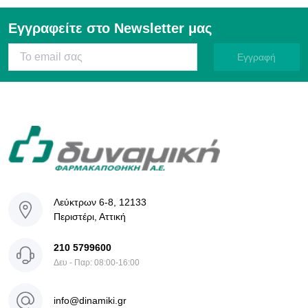
Τμήμα Διαχείρισης Ποιότητας
Προμηθευτές:
Εγγραφείτε στο Newsletter μας
Τηλ: 210 5799652
Προστασία Προσωπικών Δεδομένων
Εγγραφή
Τηλ: 210 5799631
e-mail:
dataprotection@dinamiki.gr
Λοιπά θέματα:
Τηλ: 210 5799658
Λεύκτρων 6-8, 12133
Περιστέρι, Αττική
210 5799600
Δευ - Παρ: 08:00-16:00
info@dinamiki.gr