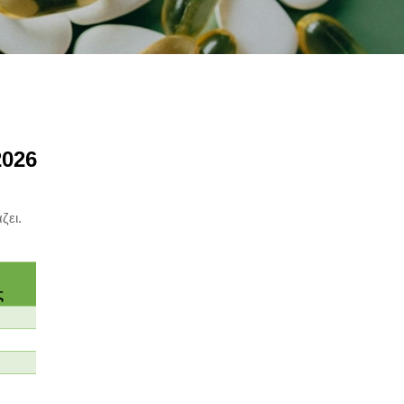
2026
ζει.
ς