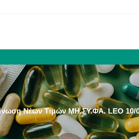
ίνωση Νέων Τιμών ΜΗ.ΣΥ.ΦΑ. LEO 10/0