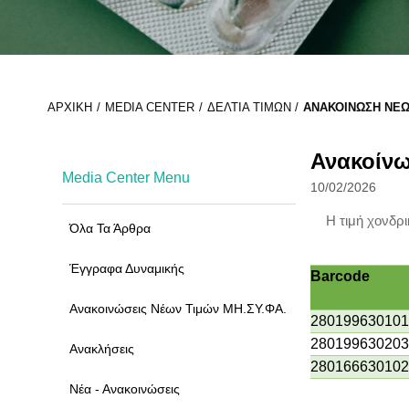
ΑΡΧΙΚΉ
MEDIA CENTER
ΔΕΛΤΊΑ ΤΙΜΏΝ
ΑΝΑΚΟΊΝΩΣΗ ΝΈΩΝ
Ανακοίνω
Media Center Menu
10/02/2026
Η τιμή χονδρ
Όλα Τα Άρθρα
Έγγραφα Δυναμικής
Barcode
Ανακοινώσεις Νέων Τιμών ΜΗ.ΣΥ.ΦΑ.
280199630101
280199630203
Ανακλήσεις
280166630102
Νέα - Ανακοινώσεις