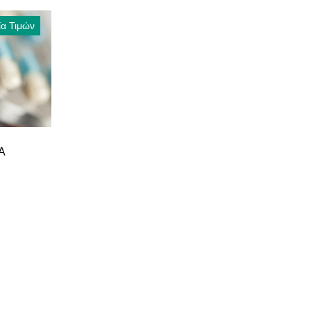
ία Τιμών
Α