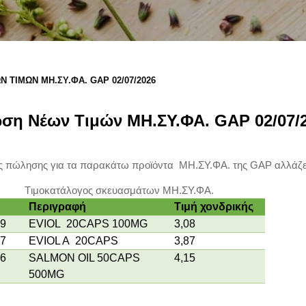
 ΤΙΜΏΝ ΜΗ.ΣΥ.ΦΑ. GAP 02/07/2026
ση Νέων Τιμών ΜΗ.ΣΥ.ΦΑ. GAP 02/07/
ής πώλησης για τα παρακάτω προϊόντα ΜΗ.ΣΥ.ΦΑ. της
GAP
αλλάζε
Tιμοκατάλογος σκευασμάτων ΜΗ.ΣΥ.ΦΑ.
Περιγραφή
Τιμή χονδρικής
9
EVIOL
20CAPS 100MG
3,08
7
EVIOL A
20CAPS
3,87
6
SALMON OIL 50CAPS
4,15
500MG