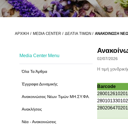
ΑΡΧΙΚΉ
MEDIA CENTER
ΔΕΛΤΊΑ ΤΙΜΏΝ
ΑΝΑΚΟΊΝΩΣΗ ΝΈΩΝ
Ανακοίνω
Media Center Menu
02/07/2026
Η τιμή χονδρικ
Όλα Τα Άρθρα
Έγγραφα Δυναμικής
Barcode
280012610201
Ανακοινώσεις Νέων Τιμών ΜΗ.ΣΥ.ΦΑ.
280101330102
280206470201
Ανακλήσεις
Νέα - Ανακοινώσεις