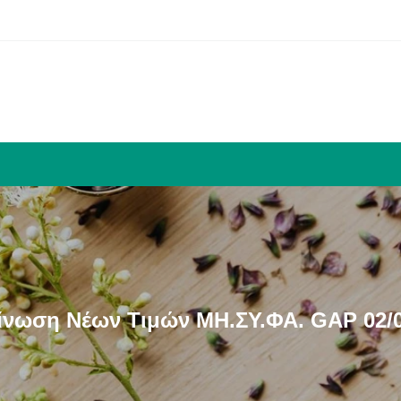
ίνωση Νέων Τιμών ΜΗ.ΣΥ.ΦΑ. GAP 02/0