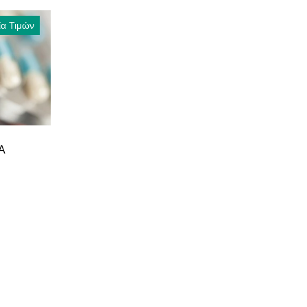
ία Τιμών
Α