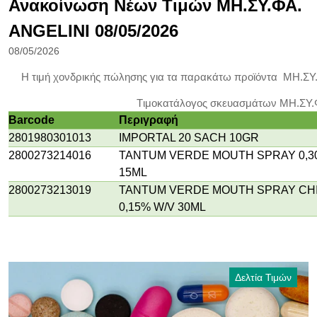
Ανακοίνωση Νέων Τιμών ΜΗ.ΣΥ.ΦΑ.
ANGELINI 08/05/2026
08/05/2026
Η τιμή χονδρικής πώλησης για τα παρακάτω προϊόντα ΜΗ.ΣΥ
Tιμοκατάλογος σκευασμάτων ΜΗ.ΣΥ.
Barcode
Περιγραφή
2801980301013
IMPORTAL 20 SACH 10GR
2800273214016
TANTUM VERDE MOUTH SPRAY 0,3
15ML
2800273213019
TANTUM VERDE MOUTH SPRAY CH
0,15% W/V 30ML
Δελτία Τιμών