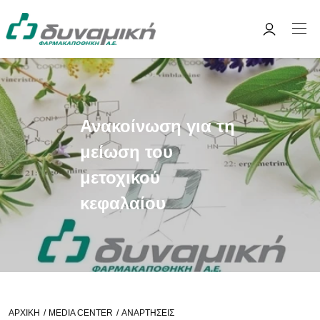
Ανακοίνωση για τη
μείωση του
μετοχικού
κεφαλαίου
ΑΡΧΙΚΉ
MEDIA CENTER
ΑΝΑΡΤΉΣΕΙΣ