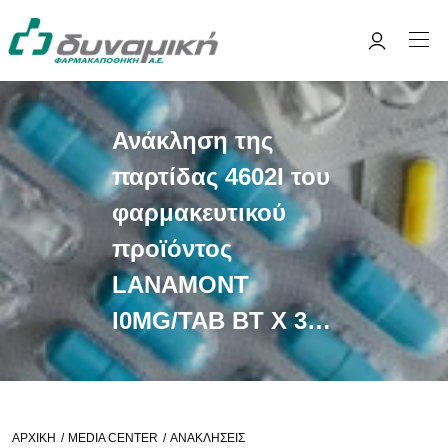
Ανάκληση της
παρτίδας 4602I του
φαρμακευτικού
προϊόντος
LANAMONT
l0MG/TAB ΒΤ Χ 30
TABS
ΑΡΧΙΚΉ
MEDIA CENTER
ΑΝΑΚΛΉΣΕΙΣ